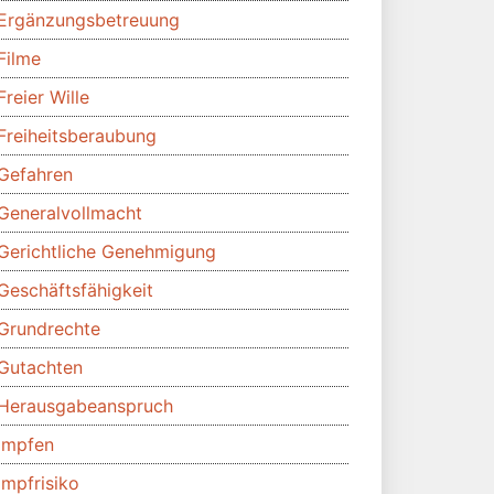
Ergänzungsbetreuung
Filme
Freier Wille
Freiheitsberaubung
Gefahren
Generalvollmacht
Gerichtliche Genehmigung
Geschäftsfähigkeit
Grundrechte
Gutachten
Herausgabeanspruch
Impfen
Impfrisiko