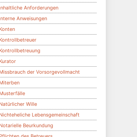
Inhaltliche Anforderungen
Interne Anweisungen
Konten
Kontrollbetreuer
Kontrollbetreuung
Kurator
Missbrauch der Vorsorgevollmacht
Miterben
Musterfälle
Natürlicher Wille
Nichteheliche Lebensgemeinschaft
Notarielle Beurkundung
Pflichten des Betreuers