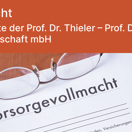
ht
 der Prof. Dr. Thieler – Prof. 
lschaft mbH