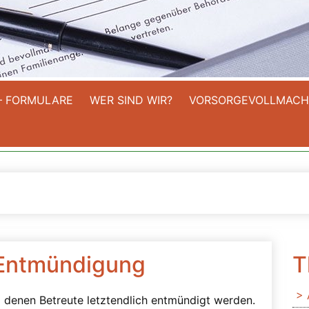
– FORMULARE
WER SIND WIR?
VORSORGEVOLLMACH
 Entmündigung
T
 denen Betreute letztendlich entmündigt werden.