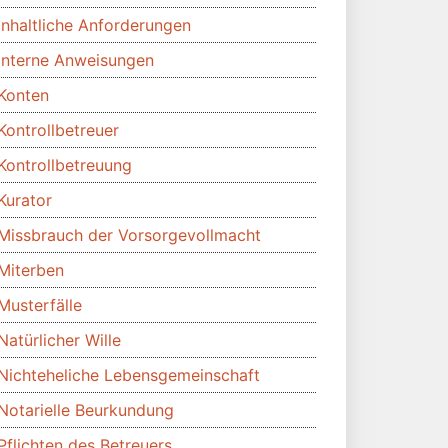
Inhaltliche Anforderungen
Interne Anweisungen
Konten
Kontrollbetreuer
Kontrollbetreuung
Kurator
Missbrauch der Vorsorgevollmacht
Miterben
Musterfälle
Natürlicher Wille
Nichteheliche Lebensgemeinschaft
Notarielle Beurkundung
Pflichten des Betreuers