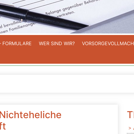
– FORMULARE
WER SIND WIR?
VORSORGEVOLLMACH
Nichteheliche
T
ft