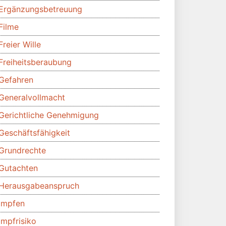
Ergänzungsbetreuung
Filme
Freier Wille
Freiheitsberaubung
Gefahren
Generalvollmacht
Gerichtliche Genehmigung
Geschäftsfähigkeit
Grundrechte
Gutachten
Herausgabeanspruch
Impfen
Impfrisiko