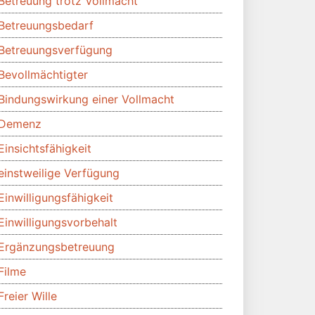
Betreuung trotz Vollmacht
Betreuungsbedarf
Betreuungsverfügung
Bevollmächtigter
Bindungswirkung einer Vollmacht
Demenz
Einsichtsfähigkeit
einstweilige Verfügung
Einwilligungsfähigkeit
Einwilligungsvorbehalt
Ergänzungsbetreuung
Filme
Freier Wille