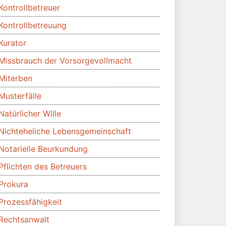
Kontrollbetreuer
Kontrollbetreuung
Kurator
Missbrauch der Vorsorgevollmacht
Miterben
Musterfälle
Natürlicher Wille
Nichteheliche Lebensgemeinschaft
Notarielle Beurkundung
Pflichten des Betreuers
Prokura
Prozessfähigkeit
Rechtsanwalt