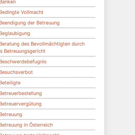
Banken
Bedingte Vollmacht
Beendigung der Betreuung
Beglaubigung
Beratung des Bevollmächtigten durch
s Betreuungsgericht
Beschwerdebefugnis
Besuchsverbot
Beteiligte
Betreuerbestellung
Betreuervergütung
Betreuung
Betreuung in Österreich