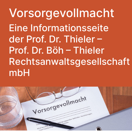
Vorsorgevollmacht
Eine Informationsseite
der Prof. Dr. Thieler –
Prof. Dr. Böh – Thieler
Rechtsanwaltsgesellschaft
mbH