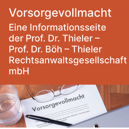
Vorsorgevollmacht
Eine Informationsseite
der Prof. Dr. Thieler –
Prof. Dr. Böh – Thieler
Rechtsanwaltsgesellschaft
mbH