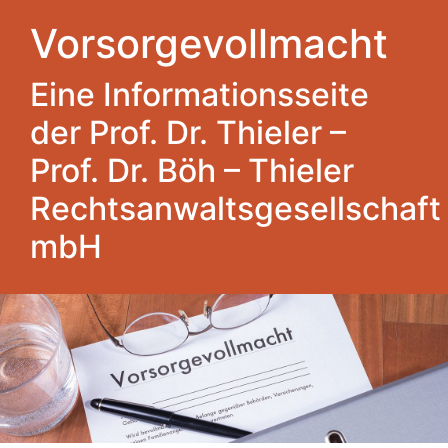
Vorsorgevollmacht
Eine Informationsseite
der Prof. Dr. Thieler –
Prof. Dr. Böh – Thieler
Rechtsanwaltsgesellschaft
mbH