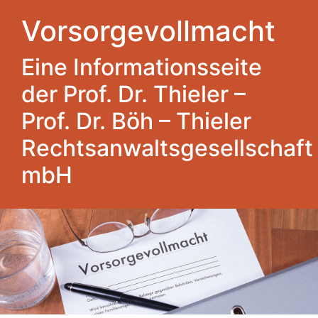
Vorsorgevollmacht
Eine Informationsseite
der Prof. Dr. Thieler –
Prof. Dr. Böh – Thieler
Rechtsanwaltsgesellschaft
mbH