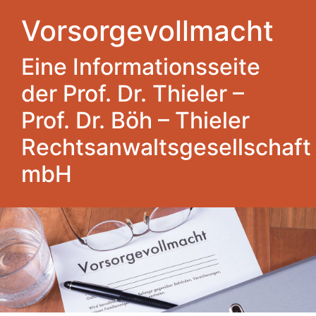
Vorsorgevollmacht
Eine Informationsseite
der Prof. Dr. Thieler –
Prof. Dr. Böh – Thieler
Rechtsanwaltsgesellschaft
mbH