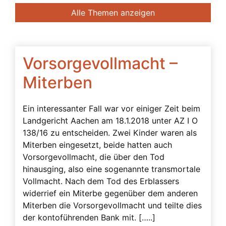
Banken
Alle Themen anzeigen
Bedingte Vollmacht
Beendigung der Betreuung
Beglaubigung
Vorsorgevollmacht –
Beratung des Bevollmächtigten durch das
Miterben
Betreuungsgericht
Beschwerdebefugnis
Ein interessanter Fall war vor einiger Zeit beim
Landgericht Aachen am 18.1.2018 unter AZ I O
Besuchsverbot
138/16 zu entscheiden. Zwei Kinder waren als
Beteiligte
Miterben eingesetzt, beide hatten auch
Betreuerbestellung
Vorsorgevollmacht, die über den Tod
hinausging, also eine sogenannte transmortale
Betreuervergütung
Vollmacht. Nach dem Tod des Erblassers
Betreuung
widerrief ein Miterbe gegenüber dem anderen
Miterben die Vorsorgevollmacht und teilte dies
Betreuung in Österreich
der kontoführenden Bank mit. […..]