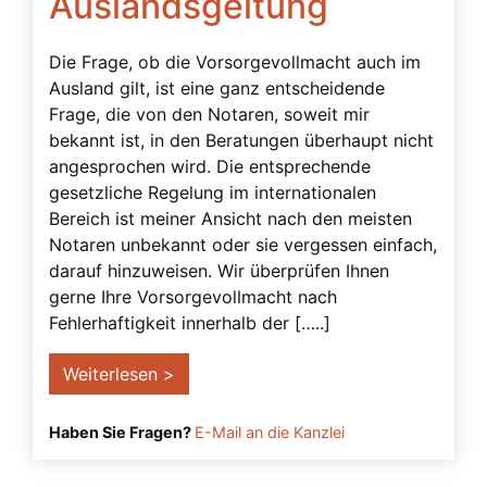
Auslandsgeltung
Vollmachten – Beglaubigung abgelehnt
Die Frage, ob die Vorsorgevollmacht auch im
Vorrang der Vorsorgevollmacht
Ausland gilt, ist eine ganz entscheidende
Vorsorgevollmacht – Anbieter prüfen
Frage, die von den Notaren, soweit mir
bekannt ist, in den Beratungen überhaupt nicht
Vorsorgevollmacht – Ausland
angesprochen wird. Die entsprechende
Vorsorgevollmacht – dringend notwendig
gesetzliche Regelung im internationalen
Bereich ist meiner Ansicht nach den meisten
Vorsorgevollmacht – Gesonderte
Notaren unbekannt oder sie vergessen einfach,
Bankvollmacht
darauf hinzuweisen. Wir überprüfen Ihnen
Vorsorgevollmacht – Vergütungshöhe
gerne Ihre Vorsorgevollmacht nach
Fehlerhaftigkeit innerhalb der […..]
Vorsorgevollmacht – Vergütungsvereinbarung
fehlt
Weiterlesen >
Vorsorgevollmacht durch Eltern
Vorsorgevollmacht nach Trennung oder
Haben Sie Fragen?
E-Mail an die Kanzlei
Scheidung