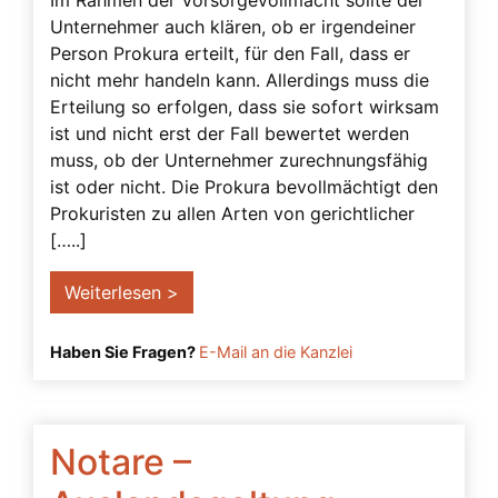
Im Rahmen der Vorsorgevollmacht sollte der
Schenkung
Unternehmer auch klären, ob er irgendeiner
Person Prokura erteilt, für den Fall, dass er
Solidarvollmacht
nicht mehr handeln kann. Allerdings muss die
Strafbarkeit
Erteilung so erfolgen, dass sie sofort wirksam
ist und nicht erst der Fall bewertet werden
Testament
muss, ob der Unternehmer zurechnungsfähig
Testierfähigkeit
ist oder nicht. Die Prokura bevollmächtigt den
Prokuristen zu allen Arten von gerichtlicher
Transmortale Vollmacht
[…..]
Überwachungsbetreuer
Weiterlesen >
UN-Menschenrechte
Unternehmervorsorgevollmacht
Haben Sie Fragen?
E-Mail an die Kanzlei
Urteile
verhinderung
Notare –
Verlängerung der Betreuung
Verreisen mit Vorsorgevollmacht