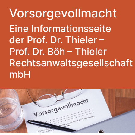
Vorsorgevollmacht
Eine Informationsseite
der Prof. Dr. Thieler –
Prof. Dr. Böh – Thieler
Rechtsanwaltsgesellschaft
mbH