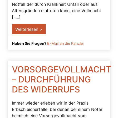
Freiheitsberaubung
Notfall der durch Krankheit Unfall oder aus
Altersgründen eintreten kann, eine Vollmacht
Gefahren
[…..]
Generalvollmacht
Weiterlesen >
Gerichtliche Genehmigung
Geschäftsfähigkeit
Haben Sie Fragen?
E-Mail an die Kanzlei
Grundrechte
Gutachten
Herausgabeanspruch
VORSORGEVOLLMACHT
Impfen
– DURCHFÜHRUNG
Impfrisiko
DES WIDERRUFS
Inhaltliche Anforderungen
Immer wieder erleben wir in der Praxis
Interne Anweisungen
Erbschleicherfälle, bei denen bei einem Notar
Konten
heimlich eine Vorsorgevollmacht vom