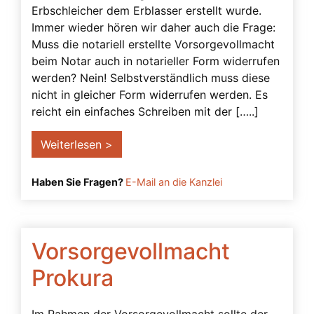
Erbschleicher dem Erblasser erstellt wurde.
Kontrollbetreuer
Immer wieder hören wir daher auch die Frage:
Kontrollbetreuung
Muss die notariell erstellte Vorsorgevollmacht
Kurator
beim Notar auch in notarieller Form widerrufen
werden? Nein! Selbstverständlich muss diese
Missbrauch der Vorsorgevollmacht
nicht in gleicher Form widerrufen werden. Es
Miterben
reicht ein einfaches Schreiben mit der […..]
Musterfälle
Weiterlesen >
Natürlicher Wille
Nichteheliche Lebensgemeinschaft
Haben Sie Fragen?
E-Mail an die Kanzlei
Notarielle Beurkundung
Pflichten des Betreuers
Vorsorgevollmacht
Prokura
Prokura
Prozessfähigkeit
Rechtsanwalt