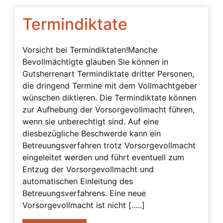
Vorsorgevollmacht Rechtsgrundlage
Vorsorgevollmacht von A bis Z
Termindiktate
Vorsorgevollmacht-Rechtswillkür-
Missbrauchsproblematik
Vorsicht bei Termindiktaten!Manche
Bevollmächtigte glauben Sie können in
Vorsorgevollmachten – Bedingungen von
Gutsherrenart Termindiktate dritter Personen,
Banken
die dringend Termine mit dem Vollmachtgeber
wann Ersatzbevollmächtigte
wünschen diktieren. Die Termindiktate können
zur Aufhebung der Vorsorgevollmacht führen,
Widerruf einer Vorsorgevollmacht
wenn sie unberechtigt sind. Auf eine
Wohnort
diesbezügliche Beschwerde kann ein
Betreuungsverfahren trotz Vorsorgevollmacht
Zeugen
eingeleitet werden und führt eventuell zum
Entzug der Vorsorgevollmacht und
automatischen Einleitung des
Betreuungsverfahrens. Eine neue
Vorsorgevollmacht ist nicht […..]