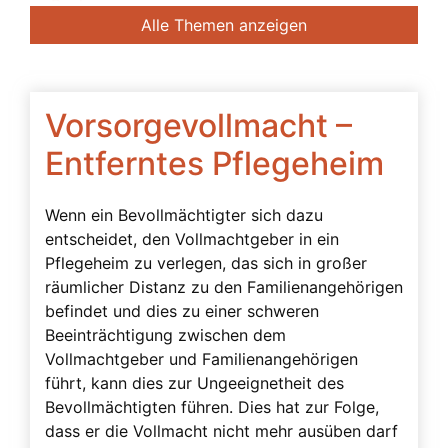
Banken
Alle Themen anzeigen
Bedingte Vollmacht
Beendigung der Betreuung
Beglaubigung
Vorsorgevollmacht –
Beratung des Bevollmächtigten durch das
Entferntes Pflegeheim
Betreuungsgericht
Beschwerdebefugnis
Wenn ein Bevollmächtigter sich dazu
entscheidet, den Vollmachtgeber in ein
Besuchsverbot
Pflegeheim zu verlegen, das sich in großer
Beteiligte
räumlicher Distanz zu den Familienangehörigen
Betreuerbestellung
befindet und dies zu einer schweren
Beeinträchtigung zwischen dem
Betreuervergütung
Vollmachtgeber und Familienangehörigen
Betreuung
führt, kann dies zur Ungeeignetheit des
Bevollmächtigten führen. Dies hat zur Folge,
Betreuung in Österreich
dass er die Vollmacht nicht mehr ausüben darf