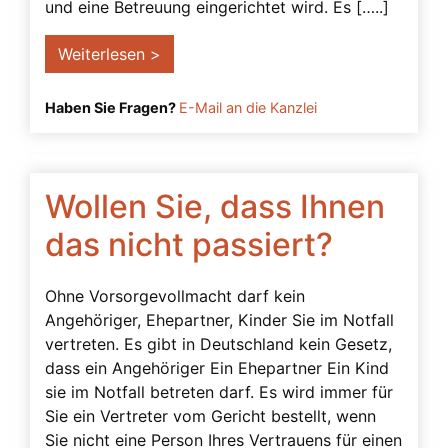
Betreuung trotz Vollmacht
und eine Betreuung eingerichtet wird. Es […..]
Betreuungsbedarf
Weiterlesen >
Betreuungsverfügung
Bevollmächtigter
Haben Sie Fragen?
E-Mail an die Kanzlei
Bindungswirkung einer Vollmacht
Demenz
Wollen Sie, dass Ihnen
Einsichtsfähigkeit
das nicht passiert?
einstweilige Verfügung
Einwilligungsfähigkeit
Ohne Vorsorgevollmacht darf kein
Einwilligungsvorbehalt
Angehöriger, Ehepartner, Kinder Sie im Notfall
vertreten. Es gibt in Deutschland kein Gesetz,
Ergänzungsbetreuung
dass ein Angehöriger Ein Ehepartner Ein Kind
Filme
sie im Notfall betreten darf. Es wird immer für
Sie ein Vertreter vom Gericht bestellt, wenn
Freier Wille
Sie nicht eine Person Ihres Vertrauens für einen